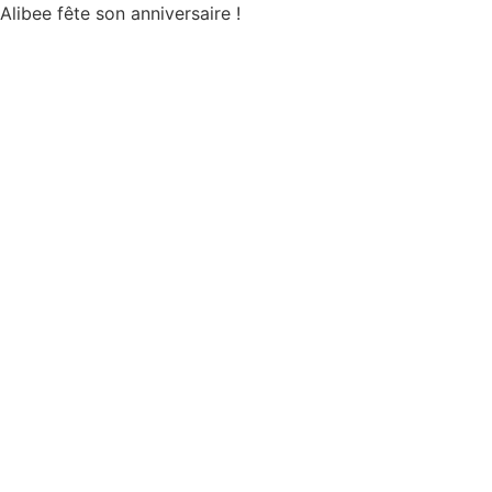
Aller
Alibee fête son anniversaire !
au
contenu